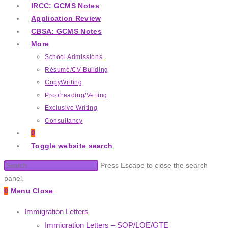
IRCC: GCMS Notes
Application Review
CBSA: GCMS Notes
More
School Admissions
Résumé/CV Building
CopyWriting
Proofreading/Vetting
Exclusive Writing
Consultancy
0
Toggle website search
Press Escape to close the search
panel.
0
Menu
Close
Immigration Letters
Immigration Letters – SOP/LOE/GTE