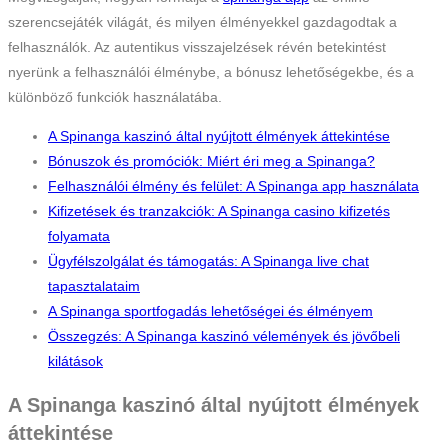
szerencsejáték világát, és milyen élményekkel gazdagodtak a
felhasználók. Az autentikus visszajelzések révén betekintést
nyerünk a felhasználói élménybe, a bónusz lehetőségekbe, és a
különböző funkciók használatába.
A Spinanga kaszinó által nyújtott élmények áttekintése
Bónuszok és promóciók: Miért éri meg a Spinanga?
Felhasználói élmény és felület: A Spinanga app használata
Kifizetések és tranzakciók: A Spinanga casino kifizetés
folyamata
Ügyfélszolgálat és támogatás: A Spinanga live chat
tapasztalataim
A Spinanga sportfogadás lehetőségei és élményem
Összegzés: A Spinanga kaszinó vélemények és jövőbeli
kilátások
A Spinanga kaszinó által nyújtott élmények
áttekintése