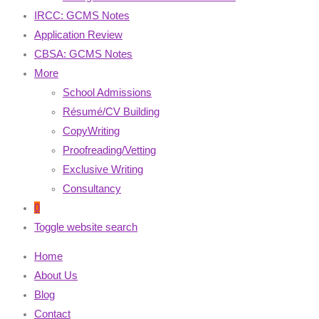
IRCC: GCMS Notes
Application Review
CBSA: GCMS Notes
More
School Admissions
Résumé/CV Building
CopyWriting
Proofreading/Vetting
Exclusive Writing
Consultancy
0
Toggle website search
Home
About Us
Blog
Contact