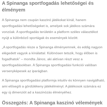
A Spinanga sportfogadás lehetőségei és
élményem
A Spinanga nem csupán kaszinó játékokat kínál, hanem
sportfogadási lehetőségeket is, amelyek sok játékos számára
vonzóak. A sportfogadás területén a platform széles választékot
nyújt a különböző sportágak és események között.
„A sportfogadás része a Spinanga élményemnek, és eddig nagyon
elégedett vagyok a kínálattal. Különösen tetszik, hogy élőben is
fogadhatok” – mondta
János
, aki aktívan részt vesz a
sportfogadásokban. A Spinanga sportfogadási funkciói valóban
versenyképesek az iparágban.
A Spinanga sportfogadási platformja intuitív és könnyen navigálható,
ami elősegíti a gördülékeny játékélményt. A játékosok számára ez
egy új dimenziót ad a kaszinózás élményéhez.
Összegzés: A Spinanga kaszinó vélemények