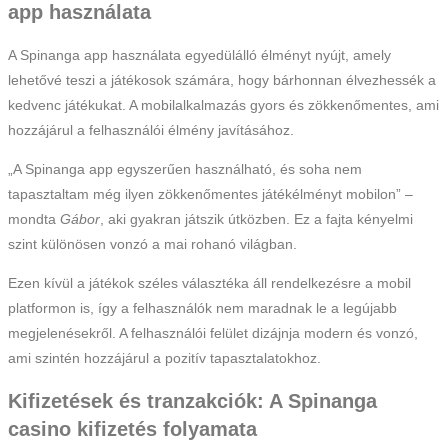
app használata
A Spinanga app használata egyedülálló élményt nyújt, amely
lehetővé teszi a játékosok számára, hogy bárhonnan élvezhessék a
kedvenc játékukat. A mobilalkalmazás gyors és zökkenőmentes, ami
hozzájárul a felhasználói élmény javításához.
„A Spinanga app egyszerűen használható, és soha nem
tapasztaltam még ilyen zökkenőmentes játékélményt mobilon” –
mondta
Gábor
, aki gyakran játszik útközben. Ez a fajta kényelmi
szint különösen vonzó a mai rohanó világban.
Ezen kívül a játékok széles választéka áll rendelkezésre a mobil
platformon is, így a felhasználók nem maradnak le a legújabb
megjelenésekről. A felhasználói felület dizájnja modern és vonzó,
ami szintén hozzájárul a pozitív tapasztalatokhoz.
Kifizetések és tranzakciók: A Spinanga
casino kifizetés folyamata